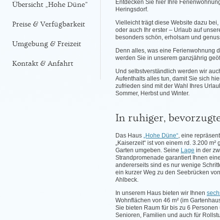
Entdecken Sie hier Ihre Ferienwohnung
Übersicht „Hohe Düne”
Heringsdorf.
Vielleicht trägt diese Website dazu bei,
Preise & Verfügbarkeit
oder auch Ihr erster – Urlaub auf unse
besonders schön, erholsam und genussr
Umgebung & Freizeit
Denn alles, was eine Ferienwohnung d
werden Sie in unserem ganzjährig geöf
Kontakt & Anfahrt
Und selbstverständlich werden wir auc
Aufenthalts alles tun, damit Sie sich hi
zufrieden sind mit der Wahl Ihres Urlau
Sommer, Herbst und Winter.
In ruhiger, bevorzugt
Das Haus
„Hohe Düne“
, eine repräsent
„Kaiserzeit“ ist von einem rd. 3.200 m²
Garten umgeben. Seine
Lage
in der zw
Strandpromenade garantiert Ihnen eine
andererseits sind es nur wenige Schrit
ein kurzer Weg zu den Seebrücken von
Ahlbeck.
In unserem Haus bieten wir Ihnen
sech
Wohnflächen von 46 m² (im Gartenhaus) 
Sie bieten Raum für bis zu 6 Personen 
Senioren, Familien und auch für Rollstu